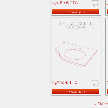
970,80 € TTC
Plan vasque galbé en résine de
synthèse SALAMANDRE ® . Cuve
En savoir plus
PMR en résine de synthèse
SALAMANDRE ® blanche avec trop-
plein.
PLAN DE TOILETTE
GOCTA V3
697,20 € TTC
Plan vasque d'angle galbé en résine
de synthèse SALAMANDRE ® Cuve
En savoir plus
en résine de synthèse
SALAMANDRE® blanche avec trop-
plein.
« Précé