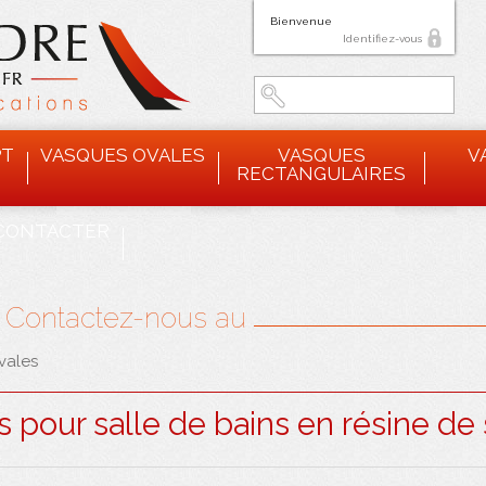
Bienvenue
Identifiez-vous
PT
VASQUES OVALES
VASQUES
V
RECTANGULAIRES
CONTACTER
? Contactez-nous au
vales
 pour salle de bains en résine de