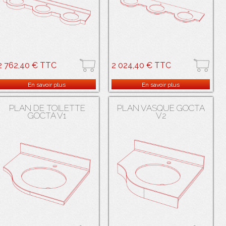
2 762,40 € TTC
2 024,40 € TTC
Plan vasque galbé en résine de
Plan vasque galbé en résine de
synthèse SALAMANDRE ® . 3 cuves
synthèse SALAMANDRE ® . 3 cuves
En savoir plus
En savoir plus
en résine de synthèse SALAMANDRE
en résine de synthèse SALAMANDRE
® blanche avec trop-plein.
® blanche avec trop-plein.
PLAN DE TOILETTE
PLAN VASQUE GOCTA
GOCTA V1
V2