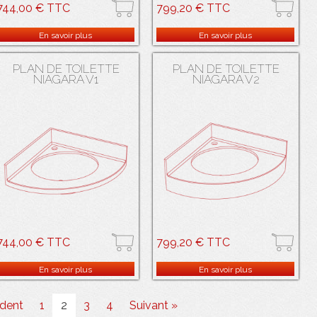
744,00 € TTC
799,20 € TTC
Plan vasque d'angle galbé en résine
Plan vasque salle de bain d'angle
de synthèse SALAMANDRE ® Cuve
galbé en résine de synthèse
En savoir plus
En savoir plus
en résine de synthèse
SALAMANDRE ® Cuve en résine de
SALAMANDRE® blanche avec trop-
synthèse SALAMANDRE® blanche
plein.
avec trop-plein.
PLAN DE TOILETTE
PLAN DE TOILETTE
NIAGARA V1
NIAGARA V2
744,00 € TTC
799,20 € TTC
Plan vasque d'angle avec rayon
Plan vasque d'angle avec rayon
442mm en résine de synthèse
442mm en résine de synthèse
En savoir plus
En savoir plus
SALAMANDRE ® Cuve en résine de
SALAMANDRE ® Cuve en résine de
synthèse SALAMANDRE® blanche
synthèse SALAMANDRE® blanche
avec trop-plein.
avec trop-plein.
dent
1
2
3
4
Suivant »