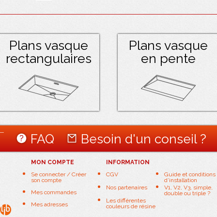
Plans vasque
Plans vasque
rectangulaires
en pente
T
FAQ
Besoin d'un conseil ?
MON COMPTE
INFORMATION
Se connecter / Créer
CGV
Guide et conditions
son compte
d’installation
Nos partenaires
V1, V2, V3, simple,
Mes commandes
double ou triple ?
Les différentes
Mes adresses
couleurs de résine