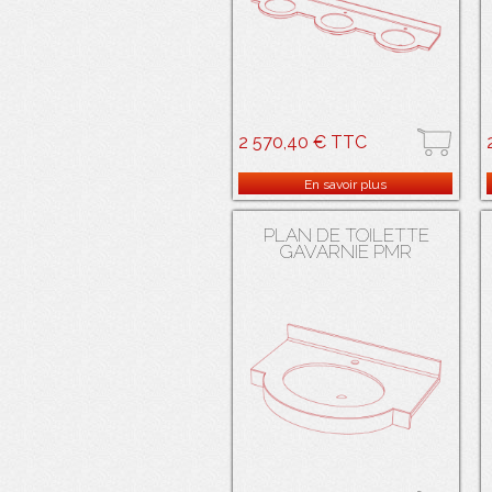
2 570,40 € TTC
Plan vasque galbé en résine de
synthèse SALAMANDRE ® . 3 cuves
En savoir plus
en résine de synthèse SALAMANDRE
® blanche avec trop-plein.
PLAN DE TOILETTE
GAVARNIE PMR