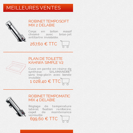
MEILLEURES VENTES
ROBINET TEMPOSOFT
MIX 2 DELABIE
Corps en laiton massif
chromé avec brise-jet
antitartre inviolable.
267,60 € TTC
PLAN DE TOILETTE
KAHIWA SIMPLE V2
Cuve en pente en résine de
®
synthèse SALAMANDRE
sans trop-plein avec bonde
invisible
1 028,40 € TTC
ROBINET TEMPOMATIC
MIX 4 DELABIE
Réglage de température
latéral, fixation renforcée,
capot de maintenance
verrouillé
699,60 € TTC