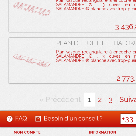
Plan vasque rectangulaire à encoche e
SALAMANDRE ® . 3 cuves en ré
SALAMANDRE ® blanche avec trop-plei
3 436
PLAN DE TOILETTE HALOKU
Plan vasque rectangulaire à encoche e
SALAMANDRE ® . 3 cuves en ré
SALAMANDRE ® blanche avec trop-plei
2 773
« Précédent
1
2
3
Suiv
+33
FAQ
Besoin d'un conseil ?
MON COMPTE
INFORMATION