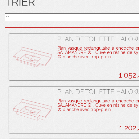
TRIER
PLAN DE TOILETTE HALOKU
Plan vasque rectangulaire à encoche e
SALAMANDRE ® . Cuve en résine de s
® blanche avec trop-plein.
1 052
PLAN DE TOILETTE HALOKU
Plan vasque rectangulaire à encoche e
SALAMANDRE ® . Cuve en résine de s
® blanche avec trop-plein.
1 202