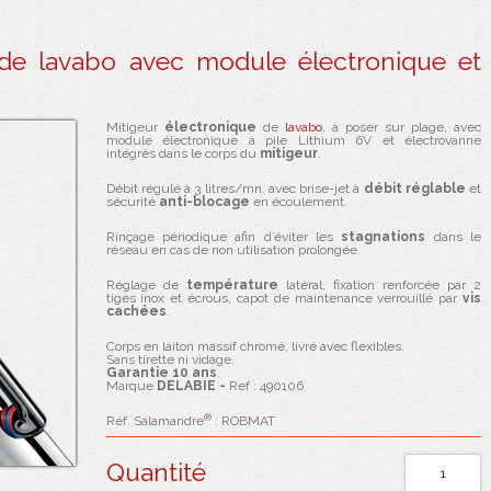
e de lavabo
avec module électronique et
Mitigeur
électronique
de
lavabo
, à poser sur plage, avec
module électronique à pile Lithium 6V et électrovanne
intégrés dans le corps du
mitigeur
.
Débit régulé à 3 litres/mn. avec brise-jet à
débit réglable
et
sécurité
anti-blocage
en écoulement.
Rinçage périodique afin d’éviter les
stagnations
dans le
réseau en cas de non utilisation prolongée.
Réglage de
température
latéral, fixation renforcée par 2
tiges inox et écrous, capot de maintenance verrouillé par
vis
cachées
.
Corps en laiton massif chromé, livré avec flexibles.
Sans tirette ni vidage.
Garantie 10 ans
.
Marque
DELABIE -
Ref : 490106
®
Réf. Salamandre
: ROBMAT
Quantité