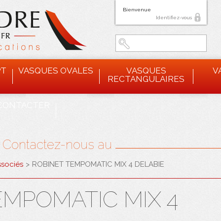
Bienvenue
Identifiez-vous
PT
VASQUES OVALES
VASQUES
V
RECTANGULAIRES
CONTACTER
? Contactez-nous au
ssociés
>
ROBINET TEMPOMATIC MIX 4 DELABIE
EMPOMATIC MIX 4