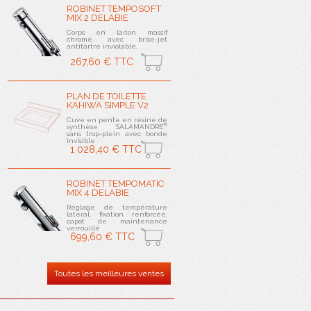
ROBINET TEMPOSOFT
MIX 2 DELABIE
Corps en laiton massif
chromé avec brise-jet
antitartre inviolable.
267,60 € TTC
PLAN DE TOILETTE
KAHIWA SIMPLE V2
Cuve en pente en résine de
®
synthèse SALAMANDRE
sans trop-plein avec bonde
invisible
1 028,40 € TTC
ROBINET TEMPOMATIC
MIX 4 DELABIE
Réglage de température
latéral, fixation renforcée,
capot de maintenance
verrouillé
699,60 € TTC
Toutes les meilleures ventes